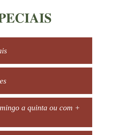
PECIAIS
ais
es
omingo a quinta ou com +